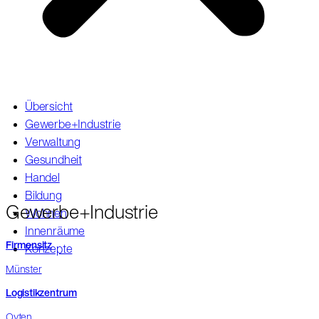
Übersicht
Gewerbe+Industrie
Verwaltung
Gesundheit
Handel
Bildung
Gewerbe+Industrie
Wohnen
Innenräume
Firmensitz
Konzepte
Münster
Logistikzentrum
Oyten