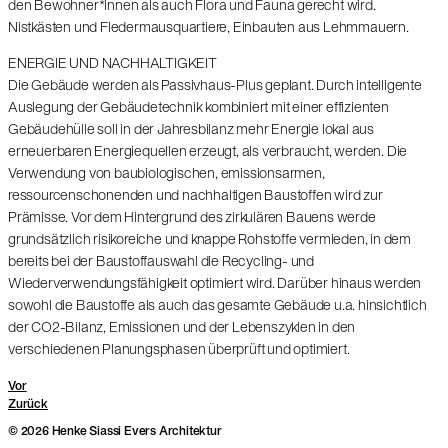
den Bewohner*innen als auch Flora und Fauna gerecht wird.
Nistkästen und Fledermausquartiere, Einbauten aus Lehmmauern.
ENERGIE UND NACHHALTIGKEIT
Die Gebäude werden als Passivhaus-Plus geplant. Durch intelligente
Auslegung der Gebäudetechnik kombiniert mit einer effizienten
Gebäudehülle soll in der Jahresbilanz mehr Energie lokal aus
erneuerbaren Energiequellen erzeugt, als verbraucht, werden. Die
Verwendung von baubiologischen, emissionsarmen,
ressourcenschonenden und nachhaltigen Baustoffen wird zur
Prämisse. Vor dem Hintergrund des zirkulären Bauens werde
grundsätzlich risikoreiche und knappe Rohstoffe vermieden, in dem
bereits bei der Baustoffauswahl die Recycling- und
Wiederverwendungsfähigkeit optimiert wird. Darüber hinaus werden
sowohl die Baustoffe als auch das gesamte Gebäude u.a. hinsichtlich
der CO2-Bilanz, Emissionen und der Lebenszyklen in den
verschiedenen Planungsphasen überprüft und optimiert.
Vor
Zurück
© 2026 Henke Siassi Evers Architektur