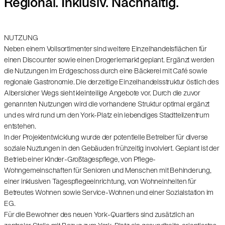
Regional. Inklusiv. Nachhaltig.
NUTZUNG
Neben einem Vollsortimenter sind weitere Einzelhandelsflächen für
einen Discounter sowie einen Drogeriemarkt geplant. Ergänzt werden
die Nutzungen im Erdgeschoss durch eine Bäckerei mit Café sowie
regionale Gastronomie. Die derzeitige Einzelhandelsstruktur östlich des
Albersloher Wegs sieht kleinteilige Angebote vor. Durch die zuvor
genannten Nutzungen wird die vorhandene Struktur optimal ergänzt
und es wird rund um den York-Platz ein lebendiges Stadtteilzentrum
entstehen.
In der Projektentwicklung wurde der potentielle Betreiber für diverse
soziale Nuztungen in den Gebäuden frühzeitig involviert. Geplant ist der
Betrieb einer Kinder-Großtagespflege, von Pflege-
Wohngemeinschaften für Senioren und Menschen mit Behinderung,
einer inklusiven Tagespflegeeinrichtung, von Wohneinheiten für
Betreutes Wohnen sowie Service-Wohnen und einer Sozialstation im
EG.
Für die Bewohner des neuen York-Quartiers sind zusätzlich an