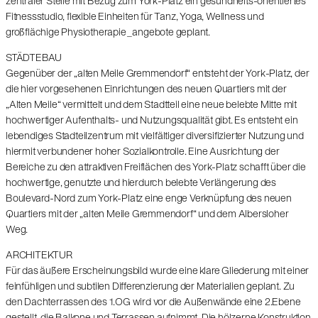
zentraler Stelle mit Bezug zum York-Platz ein gesundheits-orientiertes
Fitnessstudio, flexible Einheiten für Tanz, Yoga, Wellness und
großflächige Physiotherapie_angebote geplant.
STÄDTEBAU
Gegenüber der „alten Meile Gremmendorf“ entsteht der York-Platz, der
die hier vorgesehenen Einrichtungen des neuen Quartiers mit der
„Alten Meile“ vermittelt und dem Stadtteil eine neue belebte Mitte mit
hochwertiger Aufenthalts- und Nutzungsqualität gibt. Es entsteht ein
lebendiges Stadteilzentrum mit vielfältiger diversifizierter Nutzung und
hiermit verbundener hoher Sozialkontrolle. Eine Ausrichtung der
Bereiche zu den attraktiven Freiflächen des York-Platz schafft über die
hochwertige, genutzte und hierdurch belebte Verlängerung des
Boulevard-Nord zum York-Platz eine enge Verknüpfung des neuen
Quartiers mit der „alten Meile Gremmendorf“ und dem Albersloher
Weg.
ARCHITEKTUR
Für das äußere Erscheinungsbild wurde eine klare Gliederung mit einer
feinfühligen und subtilen Differenzierung der Materialien geplant. Zu
den Dachterrassen des 1.OG wird vor die Außenwände eine 2.Ebene