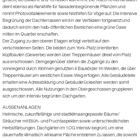
gestellt, die Balkone und Terrassen aufnimmt. Die hölzerne Konstruktion
dient ebenso als Rankhilfe für fassadenbegrünende Pflanzen und
nimmt Photovoltaikelemente sowie Nisthilfen für Vögel auf. Die intensive
Begrünung der Dachterrassen wird in der Vertikalen fortgesetzt und
dadurch wird in den halb-öffentlichen Bereichen eine grüne Oase
mitten im Quartier erschaffen.
Der Zugang zu den oberen Etagen erfolgt verteilt auf den
verschiedenen Seiten. Die beiden zum York-Platz orientierten
Kopfbauten (Gewerbe) werden über Treppenhäuser direkt vom Platz
aus erschlossen. Demgegenüber stehen die Zugänge zu den
vorwiegend durch Wohnen genutzten 4 Baukörper im Westen, die über
Treppenhäuser am westlichen Essex-Weg erfolgen. Alle Gebäudeteile
erhalten eine Adressbildung und Gebäuderückseiten werden somit
ausgeschlossen. Alle Nutzungen in den Obergeschossen gruppieren
sich um den intensiv begrünten Dachgarten.
AUSSENANLAGEN
Heimische, zukunftsfähige und stadtklimaangepasste Bäume/
Sträucher mit Blüh- und Fruchtaspekten sowie unterschiedlichsten
Herbstfärbungen. Dachgärten im 1.OG intensiv begrünt, um eine
dauerhafte klimatisch wirksame Fläche entstehen zu lassen, die sowohl