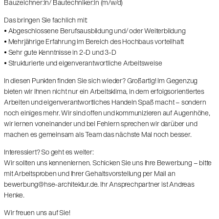
Bauzeichner:in/ Bautechniker:in (m/w/d)
Das bringen Sie fachlich mit:
• Abgeschlossene Berufsausbildung und/ oder Weiterbildung
• Mehrjährige Erfahrung im Bereich des Hochbaus vorteilhaft
• Sehr gute Kenntnisse in 2-D und 3-D
• Strukturierte und eigenverantwortliche Arbeitsweise
In diesen Punkten finden Sie sich wieder? Großartig! Im Gegenzug
bieten wir Ihnen nicht nur ein Arbeitsklima, in dem erfolgsorientiertes
Arbeiten und eigenverantwortliches Handeln Spaß macht – sondern
noch einiges mehr. Wir sind offen und kommunizieren auf Augenhöhe,
wir lernen voneinander und bei Fehlern sprechen wir darüber und
machen es gemeinsam als Team das nächste Mal noch besser.
Interessiert? So geht es weiter:
Wir sollten uns kennenlernen. Schicken Sie uns Ihre Bewerbung – bitte
mit Arbeitsproben und Ihrer Gehaltsvorstellung per Mail an
bewerbung@hse-architektur.de. Ihr Ansprechpartner ist Andreas
Henke.
Wir freuen uns auf Sie!